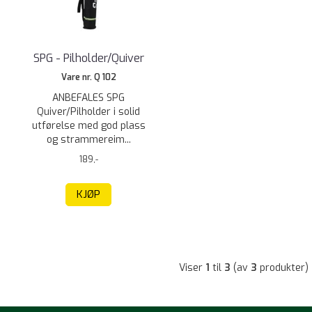
SPG - Pilholder/Quiver
Vare nr. Q 102
ANBEFALES SPG
Quiver/Pilholder i solid
utførelse med god plass
og strammereim...
189,-
KJØP
Viser
1
til
3
(av
3
produkter)