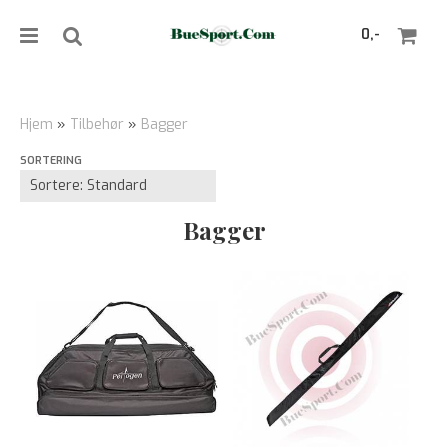
0,-
Hjem
»
Tilbehør
»
Bagger
SORTERING
Nullstill
Trykk ENTER for å søke
Bagger