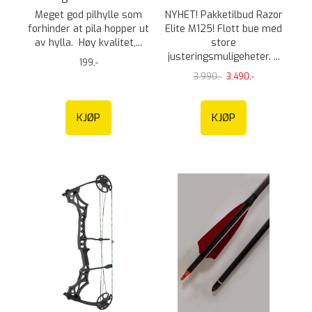
Meget god pilhylle som
NYHET! Pakketilbud Razor
forhinder at pila hopper ut
Elite M125! Flott bue med
av hylla. Høy kvalitet,...
store
justeringsmuligeheter. ...
199,-
3.990,-
3.490,-
KJØP
KJØP