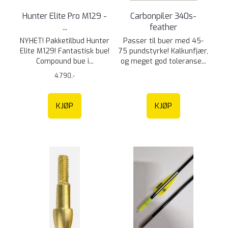
Hunter Elite Pro M129 -
Carbonpiler 340s-
...
feather
NYHET! Pakketilbud Hunter
Passer til buer med 45-
Elite M129! Fantastisk bue!
75 pundstyrke! Kalkunfjær,
Compound bue i...
og meget god toleranse...
4.790,-
KJØP
KJØP