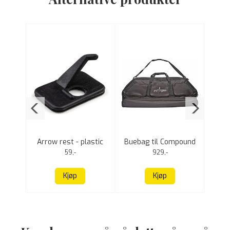
tiv -
Arrow rest - plastic
Buebag til Compound
F
94 cm
bue
59,-
929,-
Kjøp
Kjøp