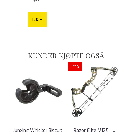
230,-
KJØP
KUNDER KJØPTE OGSÅ
-13%
Junxing Whisker Biscuit
Razor Elite M125 - ...