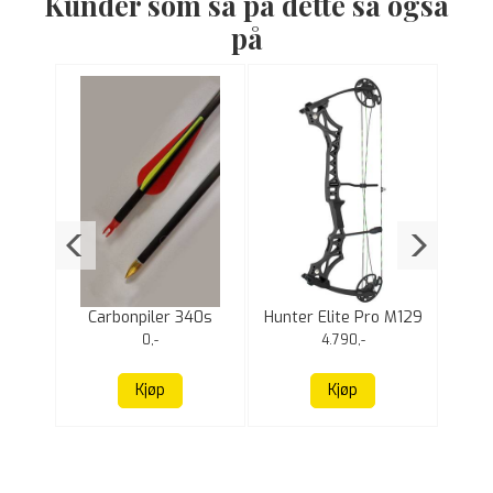
Kunder som så på dette så også
på
- Tru
Carbonpiler 340s
Hunter Elite Pro M129
- Pakketilbud
0,-
4.790,-
Kjøp
Kjøp