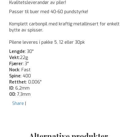
Kvalitetsleverandør av piler!
Passer til buer med 40-60 pundstyrke!
Komplett carbonpil med kraftig metallinsert for enkelt
bytte av spisser.
Pilene leveres i pakke 5, 12 eller 30pk
Lengde
: 30"
Vekt
:22g
Fjærer
: 3"
Nock
: Fast
Spine
: 400
Retthet
: 0.006"
ID
: 6,2mm
OD
: 7,3mm
Share
|
Alternative produkter