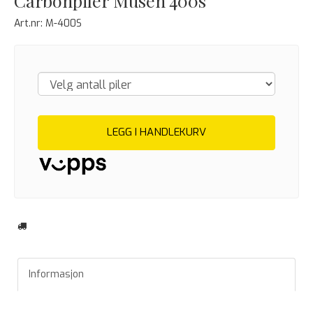
Carbonpiler Musen 400s
Art.nr:
M-400S
LEGG I HANDLEKURV
Informasjon