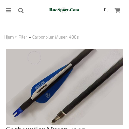
0,-
Hjem
»
Piler
»
Carbonpiler Musen 400s
Nullstill
Trykk ENTER for å søke