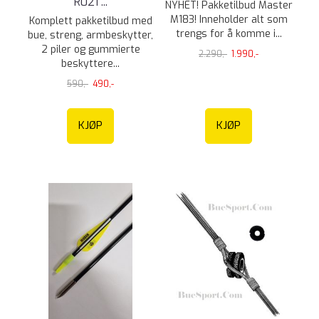
R021 ...
NYHET! Pakketilbud Master
M183! Inneholder alt som
Komplett pakketilbud med
trengs for å komme i...
bue, streng, armbeskytter,
2 piler og gummierte
2.290,-
1.990,-
beskyttere...
590,-
490,-
KJØP
KJØP