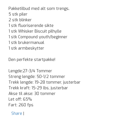
Pakketilbud med alt som trengs.
5 stk piler
2 stk blinker
1 stk fluoriserende sikte
1 stk Whisker Biscuit pilhylle
1 stk Compound youth/beginner
1 stk brukermanual
1 stk armbeskytter
Den perfekte startpakke!
Lengde:27-3/4 Tommer
Streng lengde: 50-1/2 tommer
Trekk lengde: 19-28 tommer, justerbar
Trekk kraft: 15-29 lbs, justerbar
Akse til akse: 30 tommer
Let off: 65%
Fart: 260 fps
Share
|