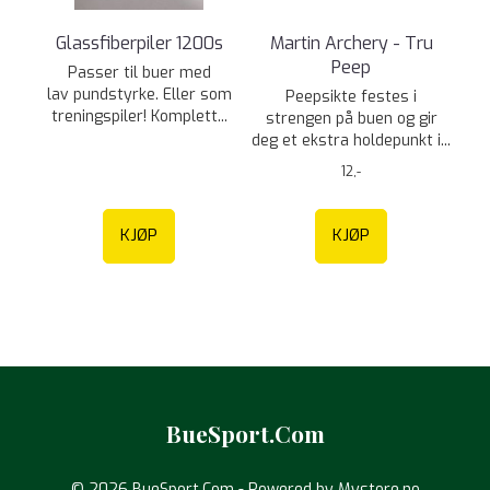
Glassfiberpiler 1200s
Martin Archery - Tru
Peep
Passer til buer med
lav pundstyrke. Eller som
Peepsikte festes i
treningspiler! Komplett...
strengen på buen og gir
deg et ekstra holdepunkt i...
12,-
KJØP
KJØP
BueSport.Com
© 2026 BueSport.Com - Powered by
Mystore.no