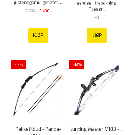
justeringsmuligeheter. ...
sendes i trepakning.
Passer...
3.990,-
3.490,-
230,-
KJØP
KJØP
-17%
-13%
Pakketilbud - Panda-
Junxing Master M183 - ...