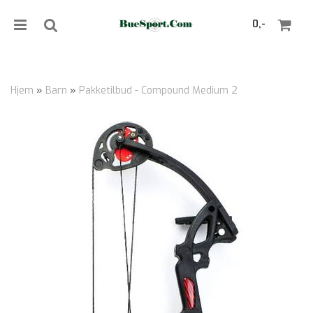
0,-
Hjem
»
Barn
»
Pakketilbud - Compound Medium 2
Nullstill
Trykk ENTER for å søke