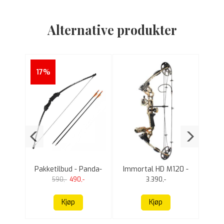
Alternative produkter
17%
33
isure
Pakketilbud - Panda-
Immortal HD M120 -
curve
R021 Youth Recurve
Pakketilbud
C
590,-
490,-
3.390,-
bow
Kjøp
Kjøp