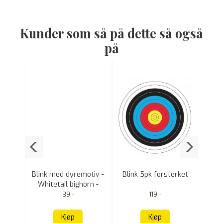
Kunder som så på dette så også
på
ve 66"
Blink med dyremotiv -
Blink 5pk forsterket
N
r
Whitetail bighorn -
61x94 cm
39,-
119,-
Kjøp
Kjøp