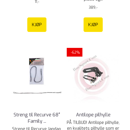
11,-
389,-
KJØP
KJØP
-62%
Streng til Recurve 68"
Antilope pilhylle
Family ...
PÅ TILBUD! Antilope pilhylle,
en kvalitets pilhylle som er
Streng til Recurve Jandao,