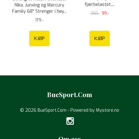
fjærbelastet....
Nika, Junxing og Mercury
Family 68" Strenger i høy...
260,-
99,-
179,-
KJØP
KJØP
BueSport.Com
© 2026 BueSport.Com - Powered by
Mystore.no
Om oss