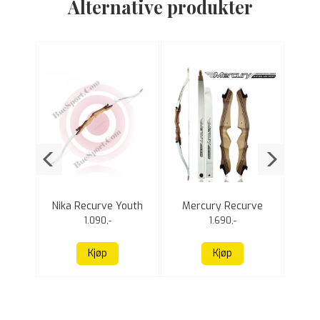
Alternative produkter
rve
Nika Recurve Youth
Mercury Recurve
ilbud
48"
Family 68"
Bro
1.090,-
1.690,-
6
Kjøp
Kjøp