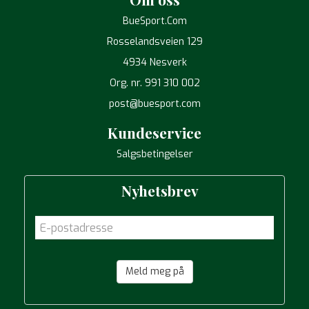
BueSport.Com
Rosselandsveien 129
4934 Nesverk
Org. nr. 991 310 002
post@buesport.com
Kundeservice
Salgsbetingelser
Nyhetsbrev
Meld meg på