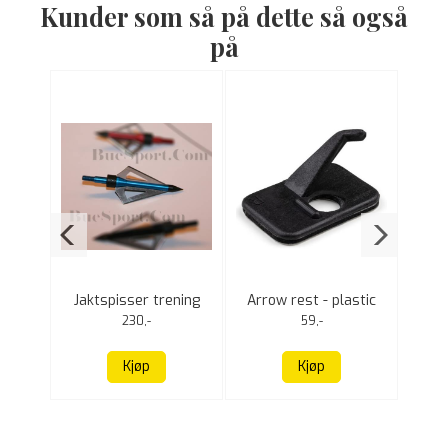
Kunder som så på dette så også
på
13
er
Jaktspisser trening
Arrow rest - plastic
Bl
3pk 100 grain
230,-
59,-
Kjøp
Kjøp