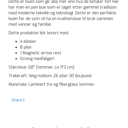
Dette er buen som gir alle mer enn hva de betaler for! Har
har man en pen bue som er laget etter gammel tradisjon
med moderne teknikk og teknologi. Dette er den perfekte
buen for de som vil ha en kvalitetsbue til bruk sammen
med venner og familie.
Dette produktet blir levert med:
4 blinker
8 piler
1 Magnetic arrow rest
Streng medfølger!
Størrelse: 68" (tommer, ca 173 cm)
Trekkraft: Velg mellom 26 eller 30 lbs/pund
Materiale: Laminert tre og fiberglass lemmer.
Share
|