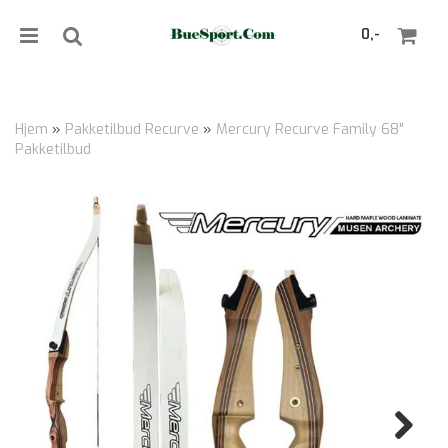
0,-
Hjem
»
Pakketilbud Recurve
»
Mercury Recurve Family 68"
Pakketilbud
Nullstill
Trykk ENTER for å søke