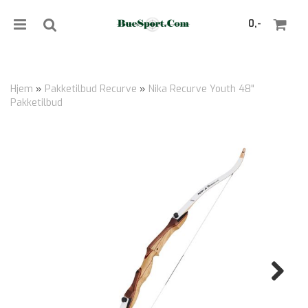
0,-
Hjem
»
Pakketilbud Recurve
»
Nika Recurve Youth 48"
Pakketilbud
Nullstill
Trykk ENTER for å søke
Next