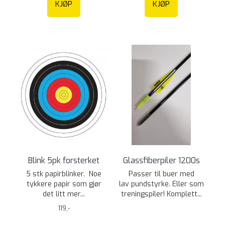
KJØP
KJØP
Blink 5pk forsterket
Glassfiberpiler 1200s
5 stk papirblinker. Noe
Passer til buer med
tykkere papir som gjør
lav pundstyrke. Eller som
det litt mer...
treningspiler! Komplett...
119,-