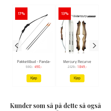
17%
13%
11
rve
Pakketilbud - Panda-
Mercury Recurve
Kamuf
R021 Youth Recurve
Youth 54" Pakketilbud
590,-
490,-
2.129,-
1.849,-
bow
Kjøp
Kjøp
Kunder som så på dette så også