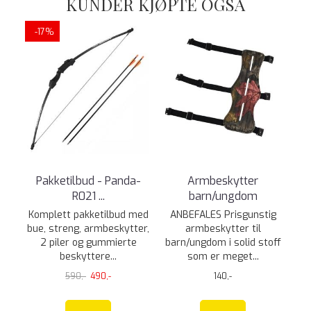
KUNDER KJØPTE OGSÅ
-17%
Pakketilbud - Panda-
Armbeskytter
R021 ...
barn/ungdom
Komplett pakketilbud med
ANBEFALES Prisgunstig
bue, streng, armbeskytter,
armbeskytter til
2 piler og gummierte
barn/ungdom i solid stoff
beskyttere...
som er meget...
590,-
490,-
140,-