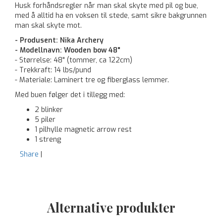
Husk forhåndsregler når man skal skyte med pil og bue,
med å alltid ha en voksen til stede, samt sikre bakgrunnen
man skal skyte mot.
- Produsent: Nika Archery
- Modellnavn: Wooden bow 48"
- Størrelse: 48" (tommer, ca 122cm)
- Trekkraft: 14 lbs/pund
- Materiale: Laminert tre og fiberglass lemmer.
Med buen følger det i tillegg med:
2 blinker
5 piler
1 pilhylle magnetic arrow rest
1 streng
Share
|
Alternative produkter