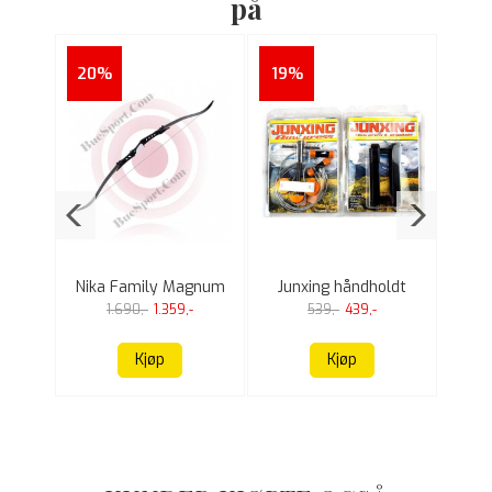
på
20%
19%
3pk
Nika Family Magnum
Junxing håndholdt
A
68"
buepresse
1.690,-
1.359,-
539,-
439,-
Kjøp
Kjøp