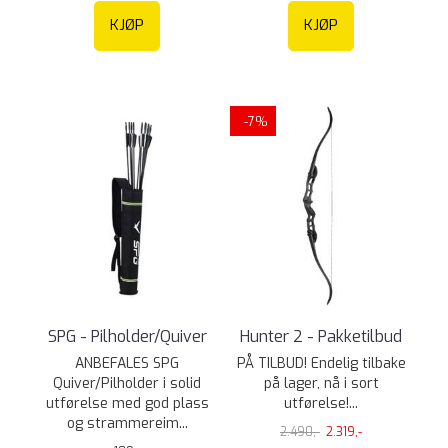
KJØP
KJØP
-7%
SPG - Pilholder/Quiver
Hunter 2 - Pakketilbud
ANBEFALES SPG
PÅ TILBUD! Endelig tilbake
Quiver/Pilholder i solid
på lager, nå i sort
utførelse med god plass
utførelse!...
og strammereim...
2.490,-
2.319,-