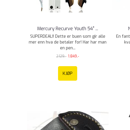
Mercury Recurve Youth 54" ...
SUPERDEAL!! Dette er buen som gir alle
En fant
mer enn hva de betaler for! Har har man
kva
en pen...
2.129,-
1.849,-
KJØP