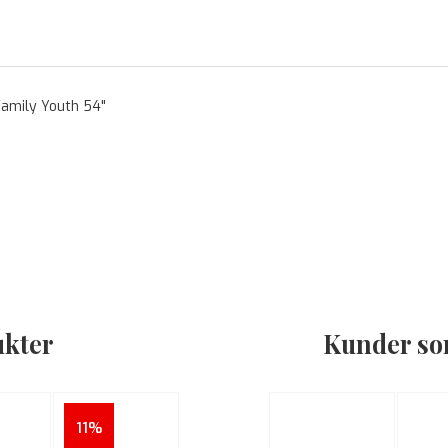
Family Youth 54"
ukter
Kunder som
11%