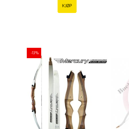
KJØP
-13%