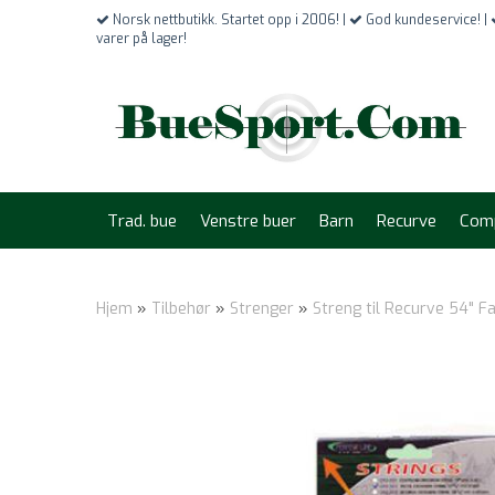
Norsk nettbutikk. Startet opp i 2006! |
God kundeservice! |
varer på lager!
Trad. bue
Venstre buer
Barn
Recurve
Com
Hjem
»
Tilbehør
»
Strenger
»
Streng til Recurve 54" F