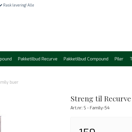
Rask levering! Alle
pound
Pakketilbud Recurve
Pakketilbud Compound
Piler
T
amily buer
Streng til Recurve
Art.nr:
S - Family-54