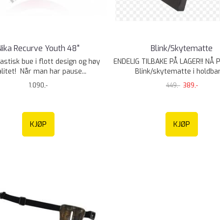
Nika Recurve Youth 48"
Blink/Skytematte
astisk bue i flott design og høy
ENDELIG TILBAKE PÅ LAGER!! NÅ P
litet! Når man har pause...
Blink/skytematte i holdbart
1.090,-
449,-
389,-
KJØP
KJØP