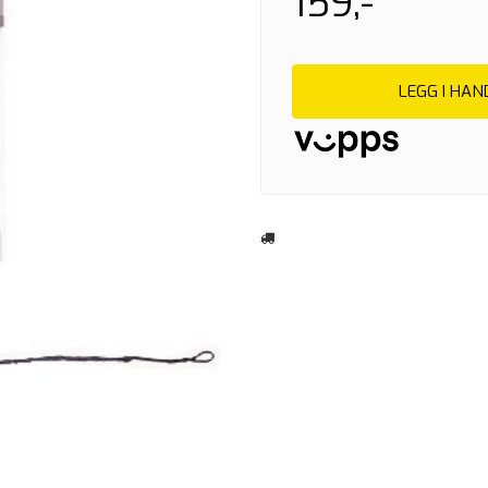
159,-
LEGG I HA