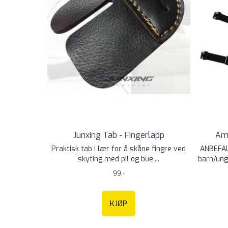
Junxing Tab - Fingerlapp
Ar
Praktisk tab i lær for å skåne fingre ved
ANBEFAL
skyting med pil og bue....
barn/ung
99,-
KJØP