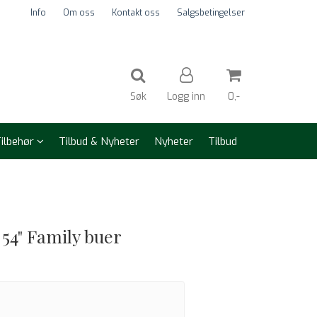
Info
Om oss
Kontakt oss
Salgsbetingelser
Søk
Logg inn
0,-
ilbehør
Tilbud & Nyheter
Nyheter
Tilbud
Nullstill
Trykk ENTER for å søke
 54" Family buer