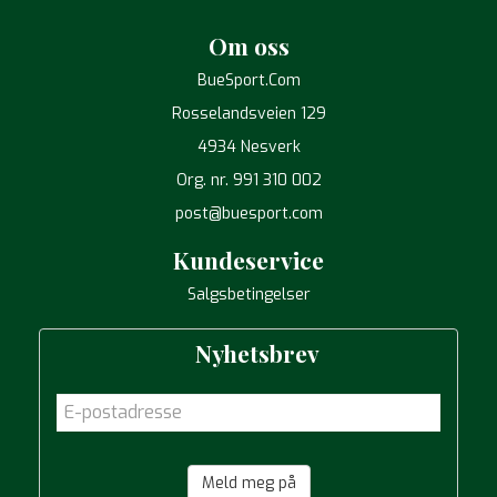
Om oss
BueSport.Com
Rosselandsveien 129
4934 Nesverk
Org. nr. 991 310 002
post@buesport.com
Kundeservice
Salgsbetingelser
Nyhetsbrev
Meld meg på