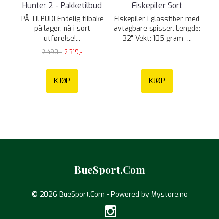
Hunter 2 - Pakketilbud
Fiskepiler Sort
PÅ TILBUD! Endelig tilbake
Fiskepiler i glassfiber med
på lager, nå i sort
avtagbare spisser. Lengde:
utførelse!...
32" Vekt: 105 gram ...
2.490,-
2.319,-
KJØP
KJØP
BueSport.Com
© 2026 BueSport.Com - Powered by
Mystore.no