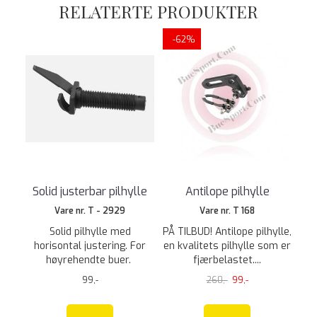
RELATERTE PRODUKTER
-62%
Solid justerbar pilhylle
Antilope pilhylle
Vare nr. T - 2929
Vare nr. T 168
Solid pilhylle med
PÅ TILBUD! Antilope pilhylle,
horisontal justering. For
en kvalitets pilhylle som er
høyrehendte buer.
fjærbelastet....
99,-
260,-
99,-