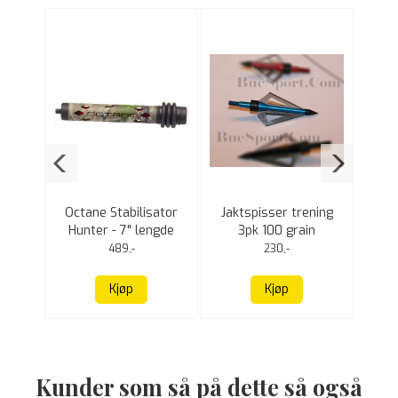
62
 Take
Octane Stabilisator
Jaktspisser trening
An
Hunter - 7" lengde
3pk 100 grain
489,-
230,-
Kjøp
Kjøp
Kunder som så på dette så også