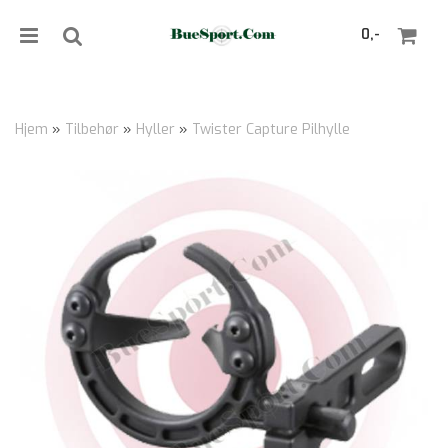
0,-
Hjem
»
Tilbehør
»
Hyller
»
Twister Capture Pilhylle
Nullstill
Trykk ENTER for å søke