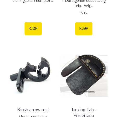
treningspiler! Komplett...
medfølgende dobbelsidig
teip. Velg...
59,-
KJØP
KJØP
Brush arrow rest
Junxing Tab -
Fingerlapp
Meget god hylle.