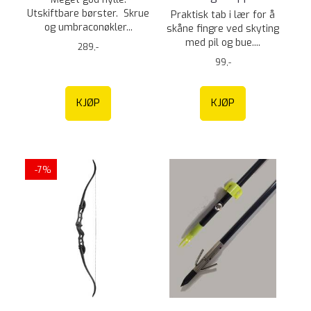
Utskiftbare børster. Skrue
Praktisk tab i lær for å
og umbraconøkler...
skåne fingre ved skyting
med pil og bue....
289,-
99,-
KJØP
KJØP
-7%