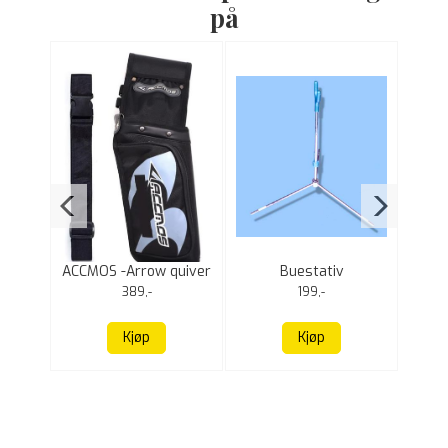
på
ACCMOS -Arrow quiver
Buestativ
Mart
389,-
199,-
Kjøp
Kjøp